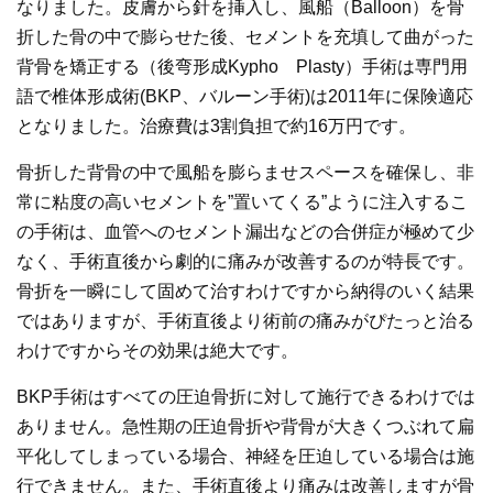
なりました。皮膚から針を挿入し、風船（Balloon）を骨
折した骨の中で膨らせた後、セメントを充填して曲がった
背骨を矯正する（後弯形成Kypho Plasty）手術は専門用
語で椎体形成術(BKP、バルーン手術)は2011年に保険適応
となりました。治療費は3割負担で約16万円です。
骨折した背骨の中で風船を膨らませスペースを確保し、非
常に粘度の高いセメントを”置いてくる”ように注入するこ
の手術は、血管へのセメント漏出などの合併症が極めて少
なく、手術直後から劇的に痛みが改善するのが特長です。
骨折を一瞬にして固めて治すわけですから納得のいく結果
ではありますが、手術直後より術前の痛みがぴたっと治る
わけですからその効果は絶大です。
BKP手術はすべての圧迫骨折に対して施行できるわけでは
ありません。急性期の圧迫骨折や背骨が大きくつぶれて扁
平化してしまっている場合、神経を圧迫している場合は施
行できません。また、手術直後より痛みは改善しますが骨