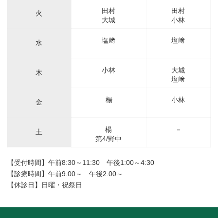
田村
田村
火
大城
小林
塩﨑
塩﨑
水
小林
大城
木
塩﨑
楊
小林
金
楊
－
土
第4/野中
【受付時間】午前8:30～11:30 午後1:00～4:30
【診療時間】午前9:00～ 午後2:00～
【休診日】日曜・祝祭日