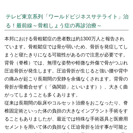
テレビ東京系列「ワールドビジネスサテライト」治
る！最前線～骨粗しょう症の再診治療～
本邦における骨粗鬆症の患者数は約1300万人と報告され
ています。骨粗鬆症では骨が弱いため、骨折を発症してし
まうと寝たきりになる可能性があるので注意が必要です。
背骨（脊椎）では、無理な姿勢や軽微な外傷で骨がつぶれ
圧迫骨折が発生します。圧迫骨折が生じると強い腰や背中
の痛みが起こり長期間の安静を余儀なくされます。背骨の
骨折が骨癒合せず（「偽関節」といいます））、大きく曲
がってしまうことも多くあります。
従来は長期間の臥床やコルセット治療をおこなったり、脊
椎固定術といった体の負担の大きなインプラント手術をす
ることもありましたが、最近では特殊な手術器具と医療用
セメントを用いて体の負担なく圧迫骨折を治す事が可能と