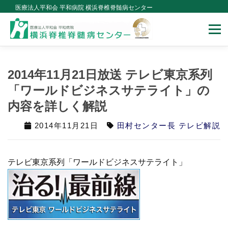
Skip
医療法人平和会 平和病院 横浜脊椎脊髄病センター
to
Menu
content
当センターについて
治療のご案内
手術について
2014年11月21日放送 テレビ東京系列
「ワールドビジネスサテライト」の
医師紹介
メディア紹介
内容を詳しく解説
2014年11月21日
田村センター長 テレビ解説
講演会セミナー・学会・論文
ドクターコラム
テレビ東京系列「ワールドビジネスサテライト」