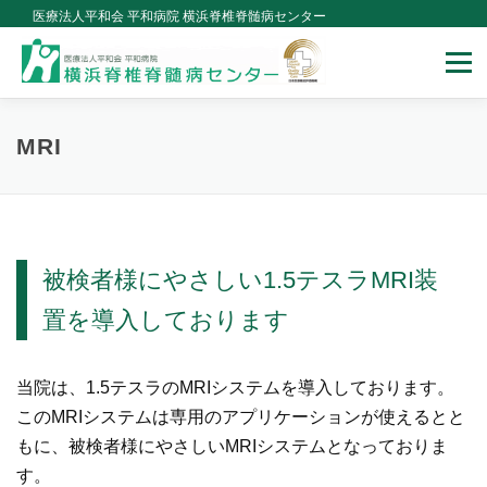
Skip
医療法人平和会 平和病院 横浜脊椎脊髄病センター
to
Menu
content
当センターについて
治療のご案内
手術について
MRI
医師紹介
メディア紹介
講演会セミナー・学会・論文
ドクターコラム
被検者様にやさしい1.5テスラMRI装
置を導入しております
当院は、1.5テスラのMRIシステムを導入しております。
このMRIシステムは専用のアプリケーションが使えるとと
もに、被検者様にやさしいMRIシステムとなっておりま
す。