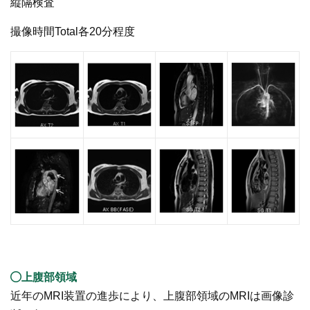
縦隔検査
撮像時間Total各20分程度
上腹部領域
近年のMRI装置の進歩により、上腹部領域のMRIは画像診