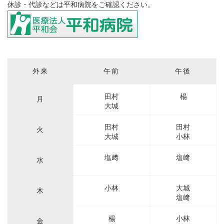
休診・代診などは平和病院をご確認ください。
外来表
外来
午前
午後
田村
楊
月
大城
田村
田村
火
大城
小林
塩﨑
塩﨑
水
小林
大城
木
塩﨑
楊
小林
金