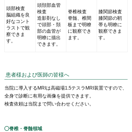
頭頚部血管
頭部検査
検査
脊椎検査
膝関節検査
脳組織を良
造影剤なし
脊髄、椎間
膝関節の靭
好なコント
で頭部・頚
板まで明瞭
帯も明瞭に
ラストで観
部の血管が
に観察でき
観察できま
察できま
明瞭に描出
ます。
す。
す。
できます。
患者様および医師の皆様へ
当院に導入するMRIは高磁場1.5テスラMRI装置ですので、
全身で診断に有用な画像を提供できます。
検査依頼は当院まで問い合わせください。
脊椎・脊髄領域