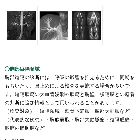
胸部縦隔領域
胸部縦隔の診断には、呼吸の影響を抑えるために、同期を
もちいたり、息止めによる検査を実施する場合が多いで
す。縦隔腫瘍の大血管浸潤や腫瘍と胸壁、横隔膜との癒着
の判断に追加情報として用いられることがあります。
（検査対象）・縦隔領域・鎖骨下静脈・胸部大動脈など
（代表的な疾患）・胸腺嚢胞・胸部大動脈瘤・縦隔腫瘍・
胸腔内脂肪腫など