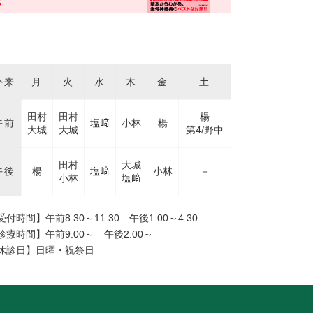
来表
外来
月
火
水
木
金
土
田村
田村
楊
午前
塩﨑
小林
楊
大城
大城
第4/野中
田村
大城
午後
楊
塩﨑
小林
－
小林
塩﨑
受付時間】午前8:30～11:30 午後1:00～4:30
診療時間】午前9:00～ 午後2:00～
休診日】日曜・祝祭日