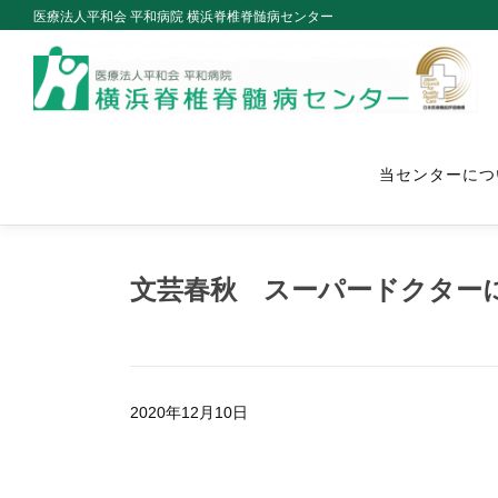
Skip
医療法人平和会 平和病院 横浜脊椎脊髄病センター
to
content
当センターにつ
文芸春秋 スーパードクターに
2020年12月10日