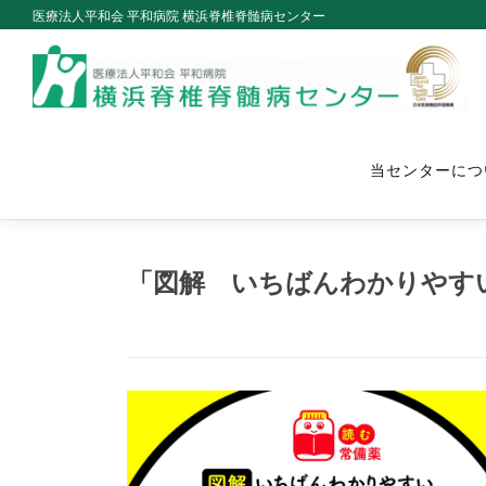
Skip
医療法人平和会 平和病院 横浜脊椎脊髄病センター
to
content
当センターにつ
「図解 いちばんわかりやす