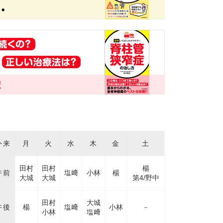
来表
外来
月
火
水
木
金
土
田村
田村
楊
午前
塩﨑
小林
楊
大城
大城
第4/野中
田村
大城
午後
楊
塩﨑
小林
－
小林
塩﨑