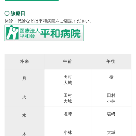
診療日
休診・代診などは平和病院をご確認ください。
外来表
外来
午前
午後
田村
楊
月
大城
田村
田村
火
大城
小林
塩﨑
塩﨑
水
小林
大城
木