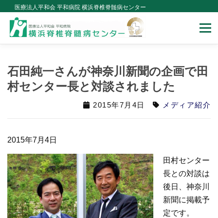
Skip
医療法人平和会 平和病院 横浜脊椎脊髄病センター
to
Menu
content
当センターについて
治療のご案内
手術について
石田純一さんが神奈川新聞の企画で田
村センター長と対談されました
医師紹介
メディア紹介
2015年7月4日
メディア紹介
講演会セミナー・学会・論文
ドクターコラム
2015年7月4日
田村センター
長との対談は
後日、神奈川
新聞に掲載予
定です。